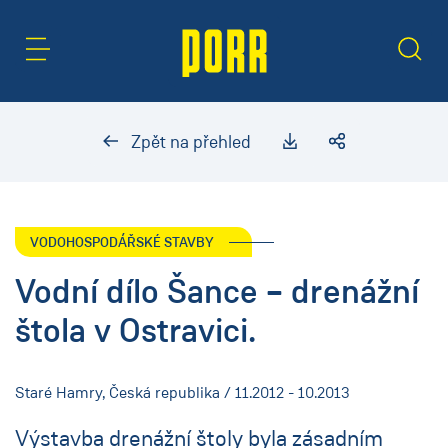
Oblast obsahu
Hledat
Zpět na přehled
VODOHOSPODÁŘSKÉ STAVBY
Vodní dílo Šance – drenážní
štola v Ostravici.
Staré Hamry, Česká republika / 11.2012 - 10.2013
Výstavba drenážní štoly byla zásadním