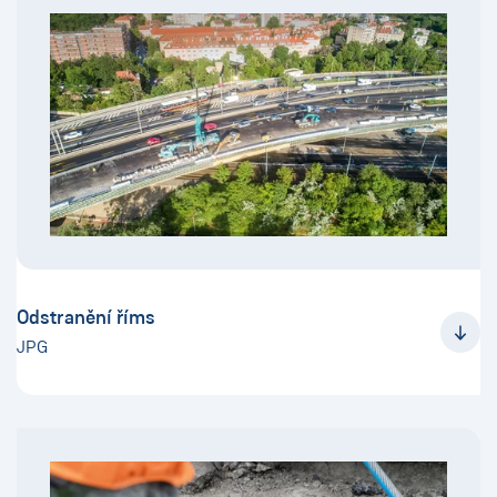
Odstranění říms
JPG