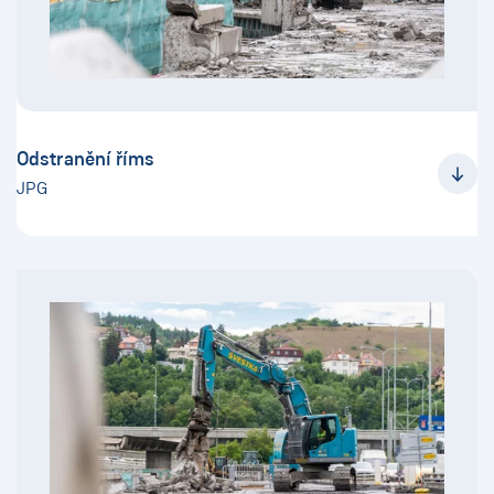
Odstranění říms
JPG