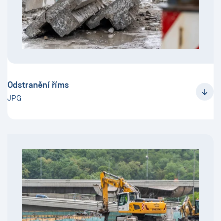
Odstranění říms
JPG