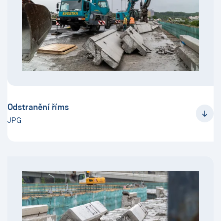
Odstranění říms
JPG