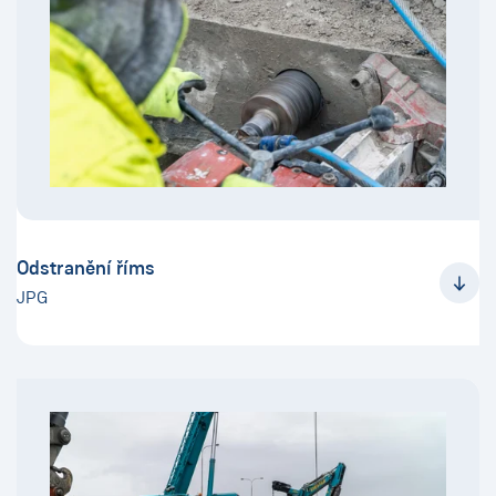
Odstranění říms
JPG