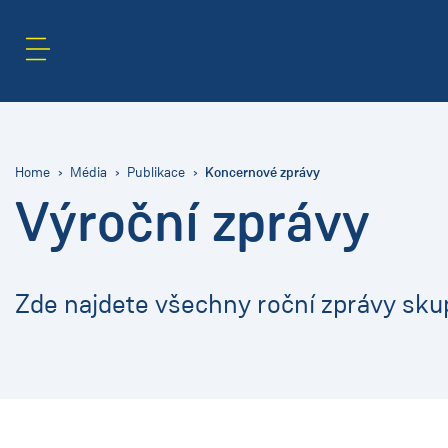
Oblast obsahu
Hledat
Koncernové zprávy
Home
Média
Publikace
Výroční zprávy
Zde najdete všechny roční zprávy sk