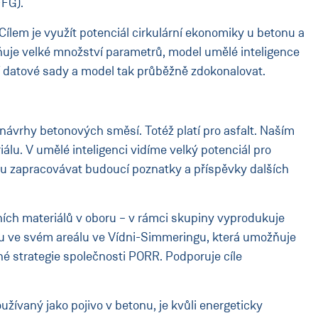
FFG).
Cílem je využít potenciál cirkulární ekonomiky u betonu a
vňuje velké množství parametrů, model umělé inteligence
í datové sady a model tak průběžně zdokonalovat.
 návrhy betonových směsí. Totéž platí pro asfalt. Naším
álu. V umělé inteligenci vidíme velký potenciál pro
u zapracovávat budoucí poznatky a příspěvky dalších
ních materiálů v oboru – v rámci skupiny vyprodukuje
sku ve svém areálu ve Vídni-Simmeringu, která umožňuje
né strategie společnosti PORR. Podporuje cíle
žívaný jako pojivo v betonu, je kvůli energeticky