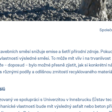
Společn
vebních směsí snižuje emise a šetří přírodní zdroje. Pokud
stnosti výsledné směsi. To může mít vliv i na trvanlivost
e – doposud – bylo možné přesně zjistit, jak si konkrétní 
 s různými podíly a odlišnou zrnitostí recyklovaného mater
álů
ovaný ve spolupráci s Univerzitou v Innsbrucku (Ústav tec
chanické vlastnosti bude mít výsledný asfalt nebo beton př