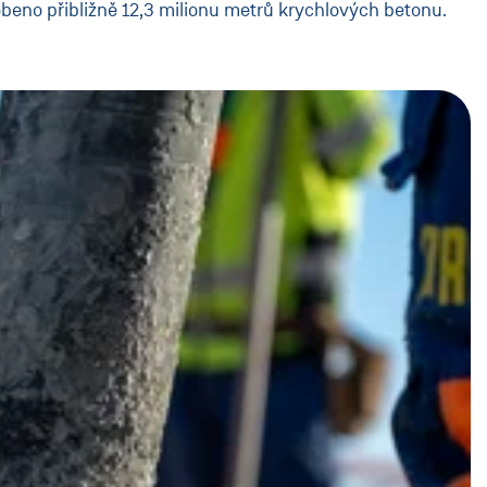
beno přibližně 12,3 milionu metrů krychlových betonu.