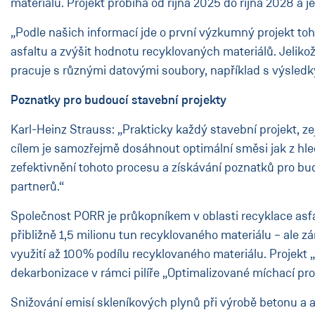
materiálu. Projekt probíhá od října 2025 do října 2028 
„Podle našich informací jde o první výzkumný projekt toho
asfaltu a zvýšit hodnotu recyklovaných materiálů. Jelik
pracuje s různými datovými soubory, například s výsledk
Poznatky pro budoucí stavební projekty
Karl-Heinz Strauss: „Prakticky každý stavební projekt, ze
cílem je samozřejmě dosáhnout optimální směsi jak z hled
zefektivnění tohoto procesu a získávání poznatků pro b
partnerů.“
Společnost PORR je průkopníkem v oblasti recyklace asfa
přibližně 1,5 milionu tun recyklovaného materiálu – ale
využití až 100% podílu recyklovaného materiálu. Projekt 
dekarbonizace v rámci pilíře „Optimalizované míchací pro
Snižování emisí skleníkových plynů při výrobě betonu a a