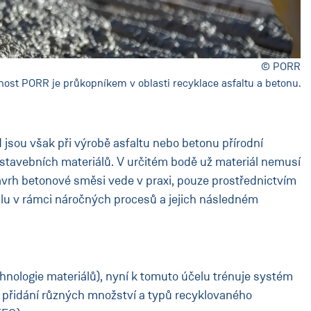
© PORR
ost PORR je průkopníkem v oblasti recyklace asfaltu a betonu.
 jsou však při výrobě asfaltu nebo betonu přírodní
 stavebních materiálů. V určitém bodě už materiál nemusí
návrh betonové směsi vede v praxi, pouze prostřednictvím
iálu v rámci náročných procesů a jejich následném
hnologie materiálů), nyní k tomuto účelu trénuje systém
i přidání různých množství a typů recyklovaného