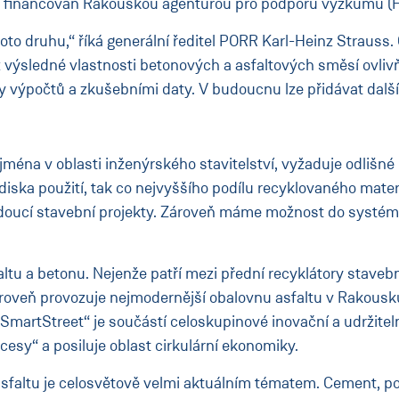
a je financován Rakouskou agenturou pro podporu výzkumu (
to druhu,“ říká generální ředitel PORR Karl-Heinz Strauss. 
ož výsledné vlastnosti betonových a asfaltových směsí ovli
y výpočtů a zkušebními daty. V budoucnu lze přidávat dalš
jména v oblasti inženýrského stavitelství, vyžaduje odlišné
iska použití, tak co nejvyššího podílu recyklovaného materi
udoucí stavební projekty. Zároveň máme možnost do systém
ltu a betonu. Nejenže patří mezi přední recyklátory staveb
 zároveň provozuje nejmodernější obalovnu asfaltu v Rakou
„SmartStreet“ je součástí celoskupinové inovační a udržitel
cesy“ a posiluje oblast cirkulární ekonomiky.
sfaltu je celosvětově velmi aktuálním tématem. Cement, pou