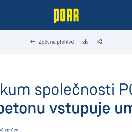
Zpět na přehled
zkum společnosti 
 betonu vstupuje u
ová zpráva