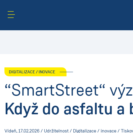
Oblast obsahu
Hledat
DIGITALIZACE / INOVACE
“SmartStreet“ vý
Když do asfaltu a
Vídeň,
17.02.2026
/ Udržitelnost / Digitalizace / inovace / Tisk