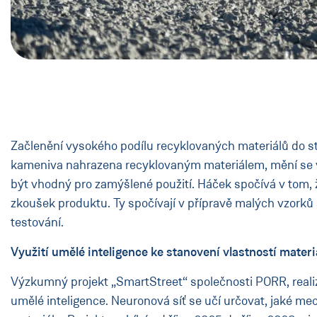
Začlenění vysokého podílu recyklovaných materiálů do sta
kameniva nahrazena recyklovaným materiálem, mění se vla
být vhodný pro zamýšlené použití. Háček spočívá v tom, ž
zkoušek produktu. Ty spočívají v přípravě malých vzorků
testování.
Využití umělé inteligence ke stanovení vlastností materi
Výzkumný projekt „SmartStreet“ společnosti PORR, realiz
umělé inteligence. Neuronová síť se učí určovat, jaké me